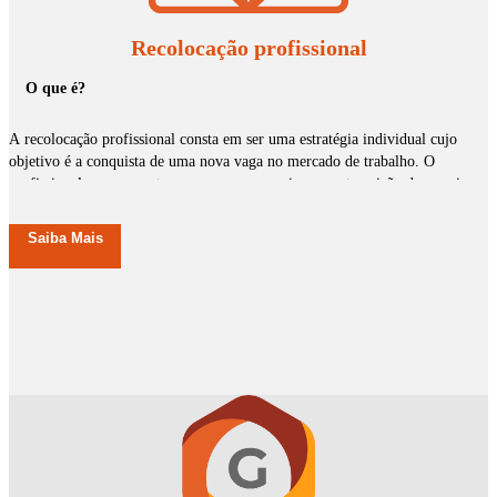
Recolocação profissional
O que é?
A recolocação profissional consta em ser uma estratégia individual cujo
objetivo é a conquista de uma nova vaga no mercado de trabalho. O
profissional passa a contar com uma assessoria para a transição de carreira
através dos serviços da Gestione, onde a mesma buscará inseri-lo em outra
empresa no mercado de trabalho de Santa Maria ou Região.
Como funciona:
Saiba Mais
A organização dos serviços tem uma parte inicial aonde você candidato irá
passar por entrevista e algumas avaliações comportamentais de forma
aprofundada de suas competências, habilidades, comportamentos, estilo e
desempenho. Com este trabalho tem-se intuito de identificar a
potencialidade e o talento do profissional.
O processo de recolocação profissional da Gestione lhe possibilita um
planejamento de carreira baseado nos seus talentos e experiências
adquiridos, reforçando as suas competências disponíveis e pontuando seus
aspectos a serem desenvolvidos. Nosso objetivo é avaliar você candidato
para identificar e definirmos juntos a melhor maneira de reposiciona - lo no
Sendo assim, a Gestione através de sua equipe de profissionais, irá mapear